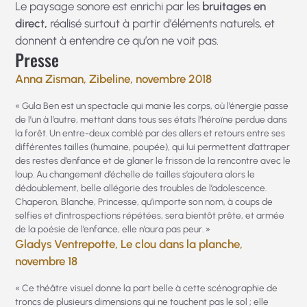
Le paysage sonore est enrichi par les
bruitages en
direct,
réalisé surtout à partir d’éléments naturels, et
donnent à entendre ce qu’on ne voit pas.
Presse
Anna Zisman, Zibeline, novembre 2018
« Gula Ben est un spectacle qui manie les corps, où l’énergie passe
de l’un à l’autre, mettant dans tous ses états l’héroïne perdue dans
la forêt. Un entre-deux comblé par des allers et retours entre ses
différentes tailles (humaine, poupée), qui lui permettent d’attraper
des restes d’enfance et de glaner le frisson de la rencontre avec le
loup. Au changement d’échelle de tailles s’ajoutera alors le
dédoublement, belle allégorie des troubles de l’adolescence.
Chaperon, Blanche, Princesse, qu’importe son nom, à coups de
selfies et d’introspections répétées, sera bientôt prête, et armée
de la poésie de l’enfance, elle n’aura pas peur. »
Gladys Ventrepotte, Le clou dans la planche,
novembre 18
« Ce théâtre visuel donne la part belle à cette scénographie de
troncs de plusieurs dimensions qui ne touchent pas le sol ; elle