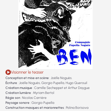
Visionner le teaser
Conception et mise en scène
: Joëlle Noguès.
Écriture
: Joëlle Noguès, Giorgio Pupella, Hugo Querouil
Création musique
: Camille Secheppet et Arthur Daygue
Création lumière
: Myriam Bertol
Régie son
: Nicolas Carrière
Paysage sonore
: Giorgio Pupella
Construction masques et marionnettes
: Polina Borisova