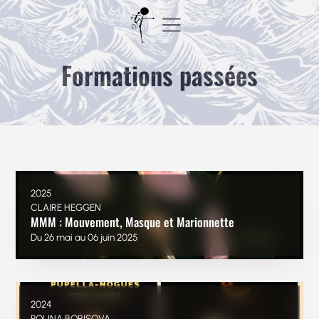
Aller
au
contenu
Formations passées
2025
CLAIRE HEGGEN
MMM : Mouvement, Masque et Marionnette
Du 26 mai au 06 juin 2025
2024
POLINA BORISOVA