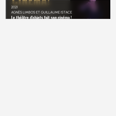
2021
AGNÈS LIMBOS ET GUILLAUME ISTACE
Le théâtre d’objets fait son cinéma !
2021
FABRIZIO MONTECCHI
L’âme des choses – Théâtre d’ombres
L’écriture scénique dans le théâtre d’ombre contemporain
2017
PATRICK CONAN
La marionnette- sac dirigé par Patrick Conan
Fabrication -Manipulations – Jeu – Écriture