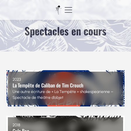
Aller
au
contenu
Spectacles en cours
2023
La Tempête de Caliban de Tim Crouch
Une autre écriture de « La Tempête » shakespearienne –
Spectacle de théâtre d’objet
2018
Gula Ben