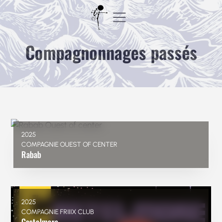
Aller
au
contenu
Compagnonnages passés
2025
COMPAGNIE OUEST OF CENTER
Rabab
2025
COMPAGNIE FRIIIX CLUB
Castelmore