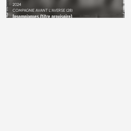
2024
COMPAGNIE AVANT L’AVERSE (28)
Insomniaques (titre provisoire)
2024
COMPAGNIE SAMOLOET (77)
L’Abominable Moi des Neiges
2024
EN VOTRE COMPAGNIE (12)
L’eau des collines
2024
SARAH COUSY/ COMME UNE COMPAGNIE