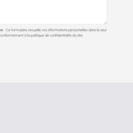
e :
Ce formulaire recueille vos informations personnelles dans le seul
, conformément à la
politique de confidentialité
du site.