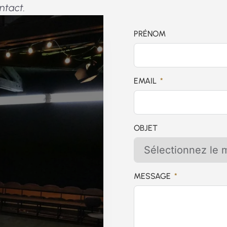
ntact.
PRÉNOM
EMAIL
OBJET
essage,
MESSAGE
s vite !