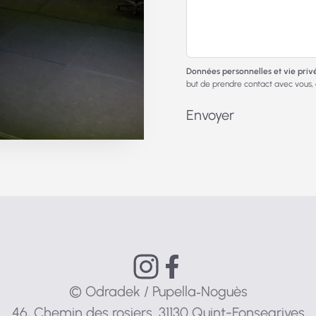
Données personnelles et vie privé
but de prendre contact avec vous
Envoyer
© Odradek / Pupella‑Noguès
46, Chemin des rosiers. 31130 Quint-Fonsegrives