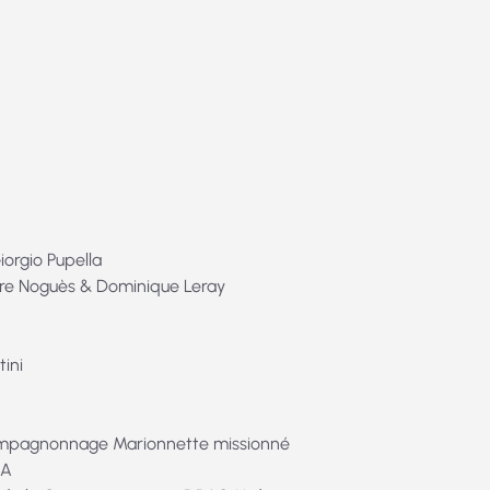
iorgio Pupella
rre Noguès & Dominique Leray
tini
ompagnonnage Marionnette missionné
CA