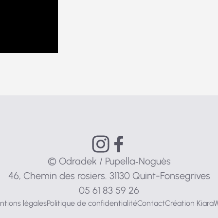
© Odradek / Pupella‑Noguès
46, Chemin des rosiers. 31130 Quint-Fonsegrives
05 61 83 59 26
tions légales
Politique de confidentialité
Contact
Création Kiara