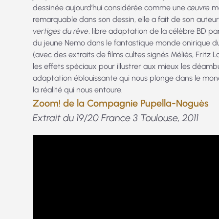
dessinée aujourd’hui considérée comme une
œuvre
ma
remarquable dans son dessin, elle a fait de son aute
vertiges du rêve
, libre adaptation de la célèbre BD p
du jeune Nemo dans le fantastique monde onirique du ro
(avec des extraits de films cultes signés Méliès, Fritz
les effets spéciaux pour illustrer aux mieux les déam
adaptation éblouissante qui nous plonge dans le monde 
la réalité qui nous entoure.
Zoom! de la Compagnie Pupella-Noguès
Extrait du 19/20 France 3 Toulouse, 2011