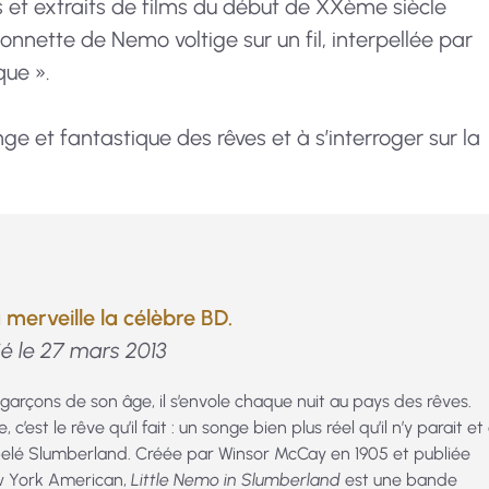
 et extraits de films du début de XXème siècle
onnette de Nemo voltige sur un fil, interpellée par
que ».
ge et fantastique des rêves et à s’interroger sur la
merveille la célèbre BD.
é le 27 mars 2013
arçons de son âge, il s’envole chaque nuit au pays des rêves.
 c’est le rêve qu’il fait : un songe bien plus réel qu’il n’y parait et
lé Slumberland. Créée par Winsor McCay en 1905 et publiée
ew York American,
Little Nemo in Slumberland
est une bande