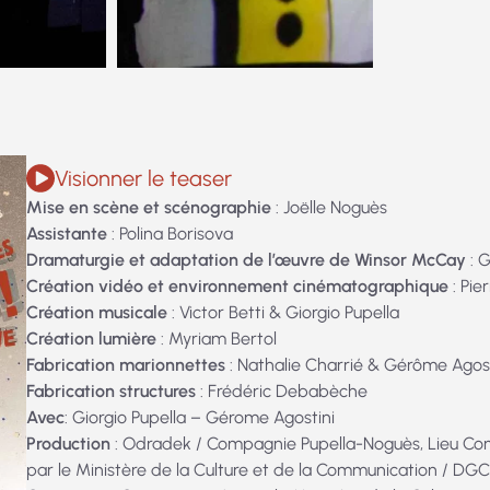
Visionner le teaser
Mise en scène et scénographie
: Joëlle Noguès
Assistante
: Polina Borisova
Dramaturgie et adaptation de l’œuvre de Winsor McCay
: G
Création vidéo et environnement cinématographique
: Pie
Création musicale
: Victor Betti & Giorgio Pupella
Création lumière
: Myriam Bertol
Fabrication marionnettes
: Nathalie Charrié & Gérôme Agos
Fabrication structures
: Frédéric Debabèche
Avec
: Giorgio Pupella – Gérome Agostini
Production
: Odradek / Compagnie Pupella-Noguès, Lieu C
par le Ministère de la Culture et de la Communication / DG