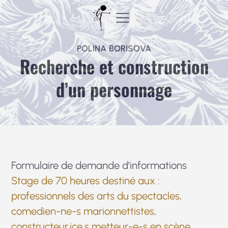
Aller
au
contenu
POLINA BORISOVA
Recherche et construction
d’un personnage
Formulaire de demande d’informations
Stage de 70 heures destiné aux :
professionnels des arts du spectacles,
comedien-ne-s marionnettistes,
constructeur.ice.s metteur-e-s en scène,