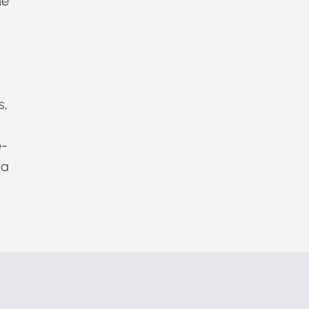
me
s,
e-
la