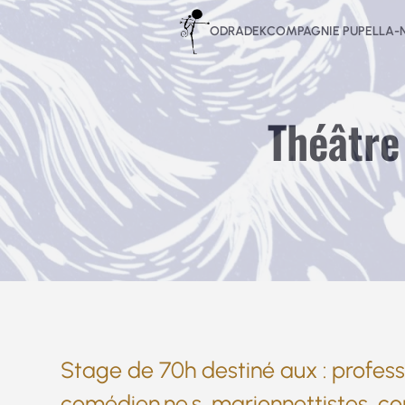
Aller
ODRADEK
COMPAGNIE PUPELLA
au
contenu
Théâtre
Stage de 70h destiné aux : professi
comédien.ne.s, marionnettistes, con