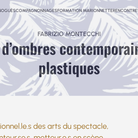
-NOGUÈS
COMPAGNONNAGES
FORMATION MARIONNETTE
RENCONTRES
FABRIZIO MONTECCHI
 d’ombres contemporain
plastiques
onnel.le.s des arts du spectacle,
teur.se.s, metteur.e.s en scène,