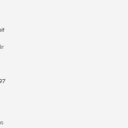
it
ir
497
as