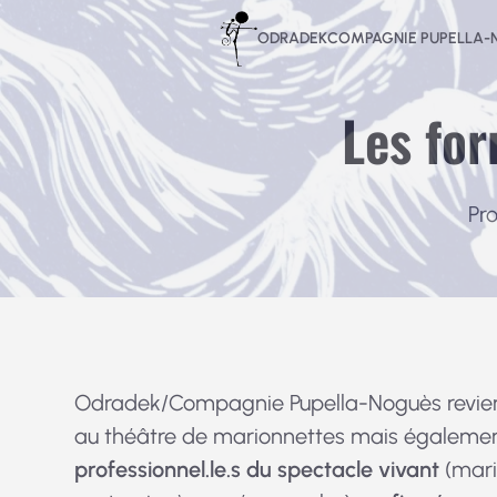
Aller
ODRADEK
COMPAGNIE PUPELLA
au
contenu
Les fo
Pr
Odradek/Compagnie Pupella-Noguès revie
au théâtre de marionnettes mais également
professionnel.le.s du spectacle vivant
(mari