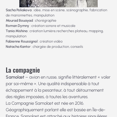
Sacha Poliakova
: idée, mise en scène, scénographie, fabrication
de marionnettes, manipulation
Mourad Bouayad
: chorégraphie
Roman Dymny
: création sonore et musicale
Tania Mishina
: création lumière,recherches plateau, mapping,
manipulation
Fabienne Roussignol
: création vidéo
Natacha Kantor
: chargée de production, conseils
La compagnie
Samolœt
– avion en russe, signifie littéralement « voler
par soi-même ». Une qualité indispensable à tout
échappement à la pesanteur, à tout détournement
des règles imposées, à toutes les aventures.
La Compagnie Samolœt est née en 2016.
Géographiquement parlant elle est basée en Île-de-
France. Samolœt est attaché aux histoires singulières,