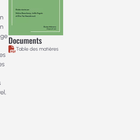
en
un
age
Documents
Table des matières
res
es
s
el,