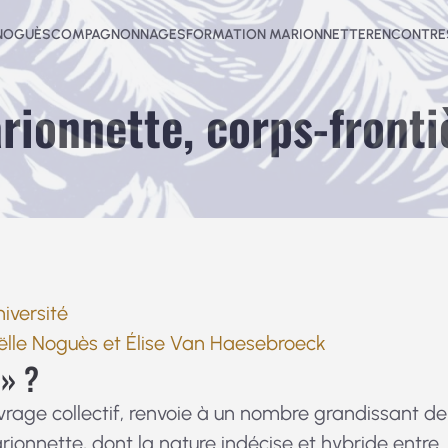
-NOGUÈS
COMPAGNONNAGES
FORMATION MARIONNETTE
RENCONTRES
rionnette, corps-fronti
iversité
ëlle Noguès et Élise Van Haesebroeck
 » ?
uvrage collectif, renvoie à un nombre grandissant de
rionnette, dont la nature indécise et hybride entre