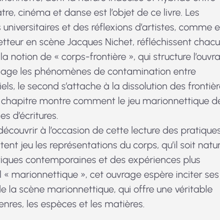
re, cinéma et danse est l’objet de ce livre. Les
 universitaires et des réflexions d’artistes, comme 
etteur en scène Jacques Nichet, réfléchissent chac
a notion de « corps-frontière », qui structure l’ouvr
nvisage les phénomènes de contamination entre
els, le second s’attache à la dissolution des frontiè
ier chapitre montre comment le jeu marionnettique d
s d’écritures.
a découvrir à l’occasion de cette lecture des pratique
t jeu les représentations du corps, qu’il soit natur
ratiques contemporaines et des expériences plus
il « marionnettique », cet ouvrage espère inciter ses
e la scène marionnettique, qui offre une véritable
genres, les espèces et les matières.