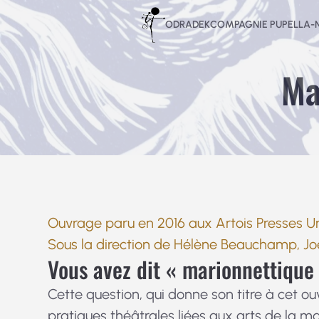
Aller
ODRADEK
COMPAGNIE PUPELLA
au
contenu
Ma
Ouvrage paru en 2016
aux Artois Presses Un
Sous la direction de Hélène Beauchamp, Jo
Vous avez dit « marionnettique
Cette question, qui donne son titre à cet o
pratiques théâtrales liées aux arts de la ma