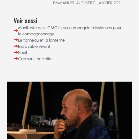
EMMANUEL AUDIBERT, JANVIER 2021
Voir aussi
Manifeste des LCMC Lieux compagnie missionnés pour
le compagnonnage
Le tonneau et la lanterne
Incroyable vivant
Seuil
Cap sur Libertalia