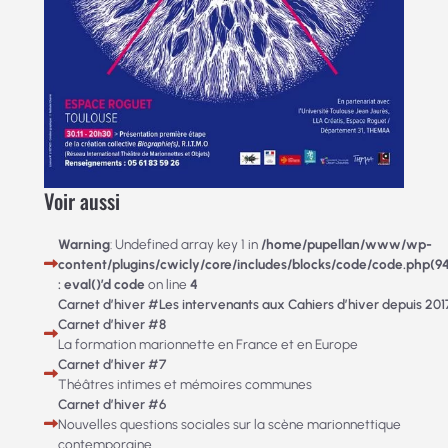
Voir aussi
Warning
: Undefined array key 1 in
/home/pupellan/www/wp-
content/plugins/cwicly/core/includes/blocks/code/code.php(9
: eval()’d code
on line
4
Carnet d’hiver #Les intervenants aux Cahiers d’hiver depuis 201
Carnet d’hiver #8
La formation marionnette en France et en Europe
Carnet d’hiver #7
Théâtres intimes et mémoires communes
Carnet d’hiver #6
Nouvelles questions sociales sur la scène marionnettique
contemporaine