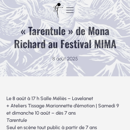
Aller
au
contenu
« Tarentule » de Mona
Richard au Festival MIMA
8 août 2025
Le 8 août à 17 h Salle Méliès – Lavelanet
+ Ateliers Tissage Marionnette d’émotion | Samedi 9
et dimanche 10 août – dès 7 ans
Tarentule
Seul en scène tout public à partir de 7 ans