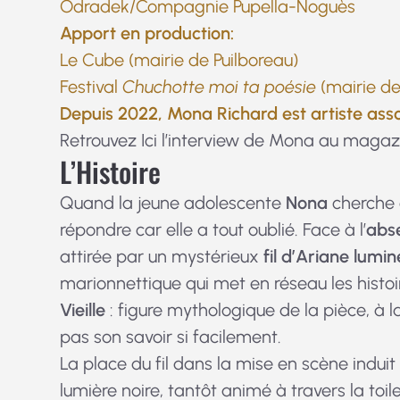
Odradek/Compagnie Pupella-Noguès
Apport en production:
Le Cube (mairie de Puilboreau)
Festival
Chuchotte moi ta poésie
(mairie de
Depuis 2022, Mona Richard est artiste as
Retrouvez
Ici
l’interview de Mona au magazi
L’Histoire
Quand la jeune adolescente
Nona
cherche 
répondre car elle a tout oublié. Face à l’
abs
attirée par un mystérieux
fil d’Ariane lumi
marionnettique qui met en réseau les histo
Vieille
: figure mythologique de la pièce, à la
pas son savoir si facilement.
La place du fil dans la mise en scène indui
lumière noire, tantôt animé à travers la to