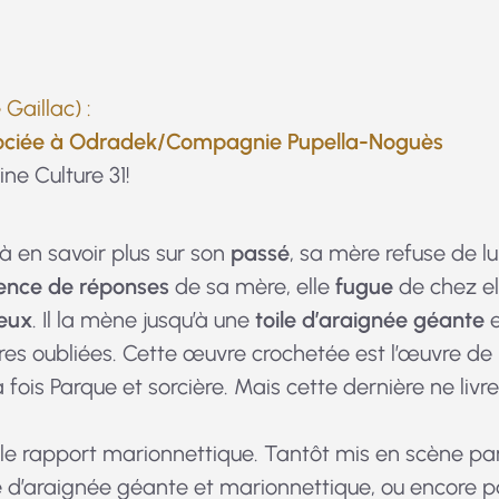
 Gaillac) :
sociée à Odradek
/Compagnie Pupella-Noguès
ne Culture 31!
à en savoir plus sur son
passé
, sa mère refuse de lu
ence de réponses
de sa mère, elle
fugue
de chez el
neux
. Il la mène jusqu’à une
toile d’araignée géante
e
ires oubliées. Cette œuvre crochetée est l’œuvre de
 fois Parque et sorcière. Mais cette dernière ne livr
t le rapport marionnettique. Tantôt mis en scène par
ile d’araignée géante et marionnettique, ou encore p