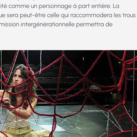
raité comme un personnage à part entière. La
 sera peut-être celle qui raccommodera les trous
smission intergénérationnelle permettra de