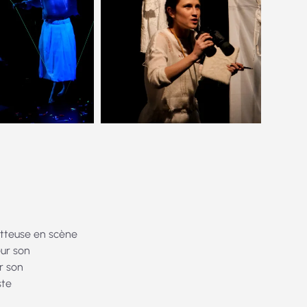
metteuse en scène
eur son
r son
ste