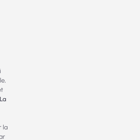
i
le,
t
La
e
 la
ar