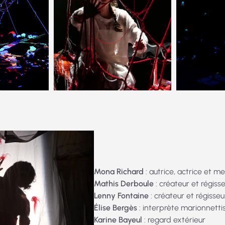
Mona Richard
: autrice, actrice et 
Mathis Derboule
: créateur et régiss
Lenny Fontaine
: créateur et régisseu
Élise Bergès
: interprète marionnetti
Karine Bayeul
: regard extérieur