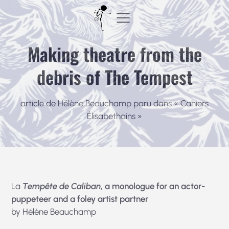
Aller
au
contenu
Making theatre from the
debris of The Tempest
article de Hélène Beauchamp paru dans « Cahiers
Élisabethains »
La
Tempête de Caliban
, a monologue for an actor-
puppeteer and a
foley artist partner
by Hélène Beauchamp