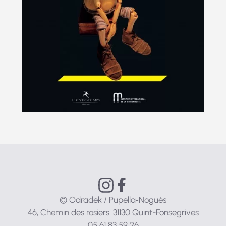
© Odradek / Pupella‑Noguès
46, Chemin des rosiers. 31130 Quint-Fonsegrives
05 61 83 59 26