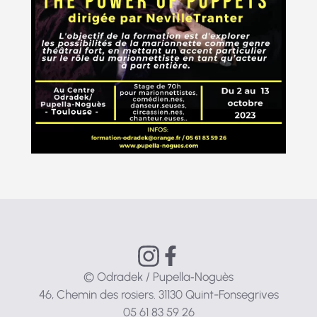
© Odradek / Pupella‑Noguès
46, Chemin des rosiers. 31130 Quint-Fonsegrives
05 61 83 59 26