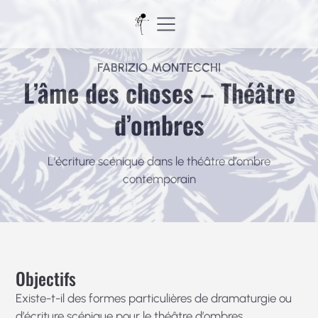
Aller
au
contenu
FABRIZIO MONTECCHI
L’âme des choses – Théâtre
d’ombres
L’écriture scénique dans le théâtre d’ombre
contemporain
Objectifs
Existe-t-il des formes particulières de dramaturgie ou
d’écriture scénique pour le théâtre d’ombres