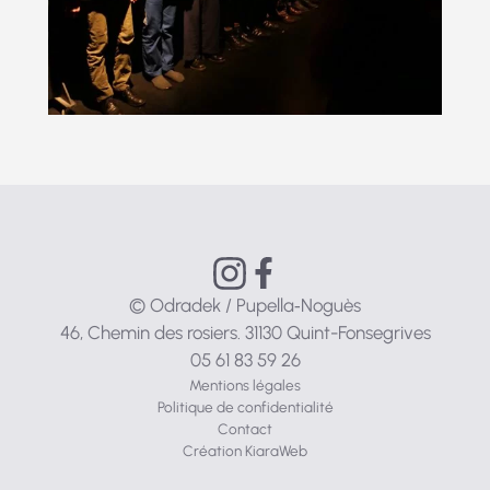
© Odradek / Pupella‑Noguès
46, Chemin des rosiers. 31130 Quint-Fonsegrives
05 61 83 59 26
Mentions légales
Politique de confidentialité
Contact
Création KiaraWeb