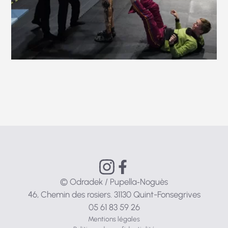
© Odradek / Pupella‑Noguès
46, Chemin des rosiers. 31130 Quint-Fonsegrives
05 61 83 59 26
Mentions légales