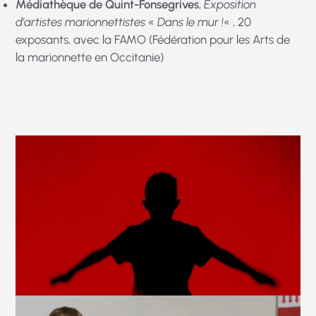
Médiathèque de Quint-Fonsegrives
,
Exposition
d’artistes marionnettistes « Dans le mur !
« , 20
exposants, avec la FAMO (Fédération pour les Arts de
la marionnette en Occitanie)